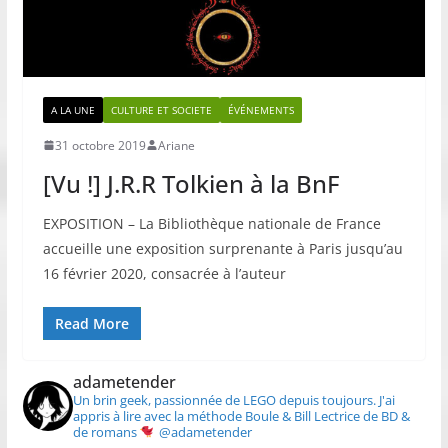
A LA UNE
CULTURE ET SOCIETE
ÉVÉNEMENTS
31 octobre 2019
Ariane
[Vu !] J.R.R Tolkien à la BnF
EXPOSITION – La Bibliothèque nationale de France
accueille une exposition surprenante à Paris jusqu’au
16 février 2020, consacrée à l’auteur
Read More
adametender
Un brin geek, passionnée de LEGO depuis toujours.
J'ai
appris à lire avec la méthode Boule & Bill
Lectrice de BD &
de romans
@adametender