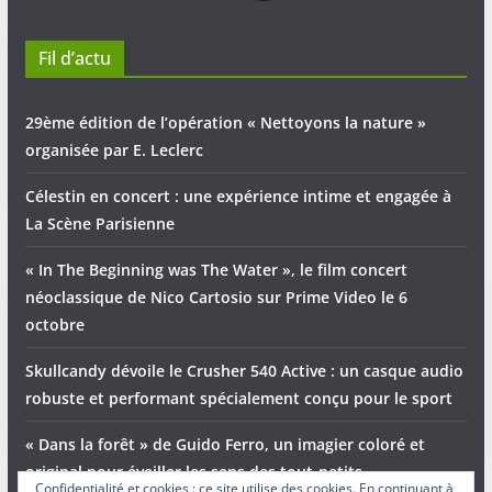
Fil d’actu
29ème édition de l’opération « Nettoyons la nature »
organisée par E. Leclerc
Célestin en concert : une expérience intime et engagée à
La Scène Parisienne
« In The Beginning was The Water », le film concert
néoclassique de Nico Cartosio sur Prime Video le 6
octobre
Skullcandy dévoile le Crusher 540 Active : un casque audio
robuste et performant spécialement conçu pour le sport
« Dans la forêt » de Guido Ferro, un imagier coloré et
original pour éveiller les sens des tout-petits
Confidentialité et cookies : ce site utilise des cookies. En continuant à