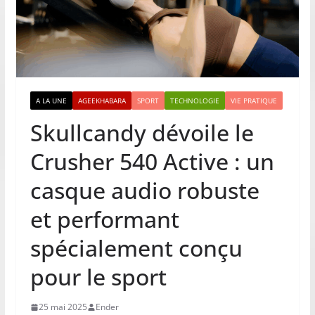
A LA UNE
AGEEKHABARA
SPORT
TECHNOLOGIE
VIE PRATIQUE
Skullcandy dévoile le
Crusher 540 Active : un
casque audio robuste
et performant
spécialement conçu
pour le sport
25 mai 2025
Ender