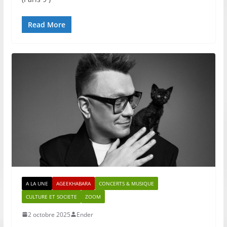
Read More
A LA UNE
AGEEKHABARA
CONCERTS & MUSIQUE
CULTURE ET SOCIETE
ZOOM
2 octobre 2025
Ender