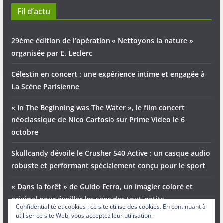
Fil d’actu
29ème édition de l’opération « Nettoyons la nature »
organisée par E. Leclerc
Célestin en concert : une expérience intime et engagée à
La Scène Parisienne
« In The Beginning was The Water », le film concert
néoclassique de Nico Cartosio sur Prime Video le 6
octobre
Skullcandy dévoile le Crusher 540 Active : un casque audio
robuste et performant spécialement conçu pour le sport
« Dans la forêt » de Guido Ferro, un imagier coloré et
original pour éveiller les sens des tout-petits
Confidentialité et cookies : ce site utilise des cookies. En continuant à
utiliser ce site Web, vous acceptez leur utilisation.