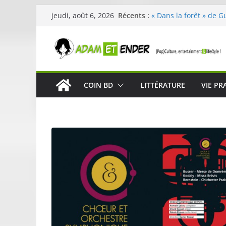
Passer
Récents :
« Dans la forêt » de G
jeudi, août 6, 2026
au
original pour éveiller 
29ème édition de l’op
contenu
organisée par E. Lecle
Célestin en concert :
La Scène Parisienne
« In The Beginning was
COIN BD
LITTÉRATURE
VIE PR
néoclassique de Nico 
Skullcandy dévoile le
robuste et performant