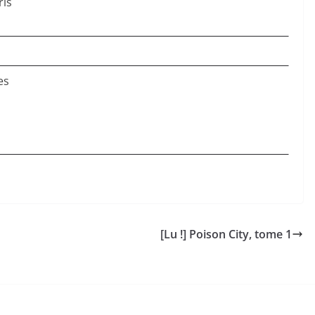
ris
es
[Lu !] Poison City, tome 1