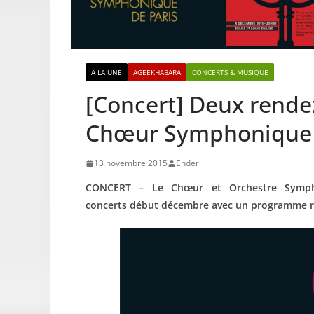
A LA UNE
AGEEKHABARA
CONCERTS & MUSIQUE
[Concert] Deux rende
Chœur Symphonique 
13 novembre 2015
Ender
CONCERT – Le Chœur et Orchestre Symph
concerts début décembre avec un programme ric