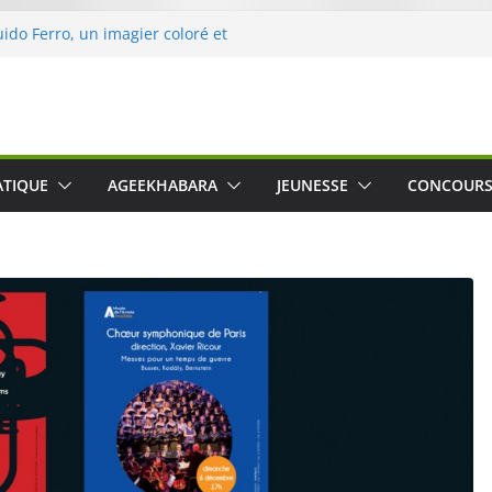
uido Ferro, un imagier coloré et
les sens des tout-petits
ération « Nettoyons la nature »
rc
 une expérience intime et engagée à
 The Water », le film concert
ATIQUE
AGEEKHABARA
JEUNESSE
CONCOUR
Cartosio sur Prime Video le 6 octobre
 Crusher 540 Active : un casque audio
 spécialement conçu pour le sport