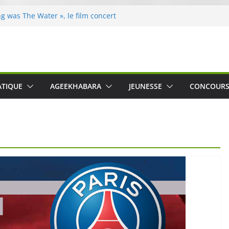
g was The Water », le film concert
Nico Cartosio sur Prime Video le 6 octobre
le le Crusher 540 Active : un casque audio
rmant spécialement conçu pour le sport
 de Guido Ferro, un imagier coloré et
ller les sens des tout-petits
l’opération « Nettoyons la nature »
ATIQUE
AGEEKHABARA
JEUNESSE
CONCOUR
Leclerc
ert : une expérience intime et engagée à
nne