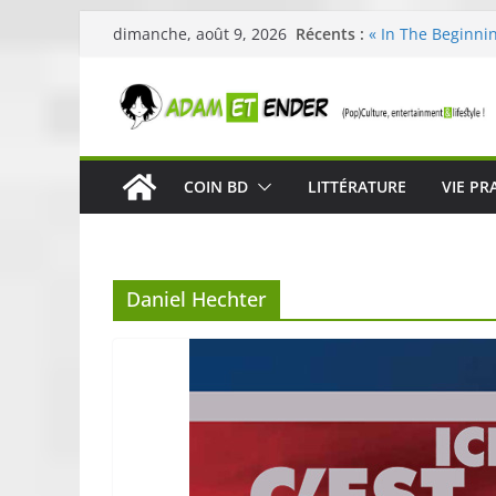
Passer
Récents :
« In The Beginnin
dimanche, août 9, 2026
au
néoclassique de 
Skullcandy dévoi
contenu
robuste et perfo
« Dans la forêt »
original pour évei
29ème édition de 
COIN BD
LITTÉRATURE
VIE PR
organisée par E. 
Célestin en conc
La Scène Parisie
Daniel Hechter