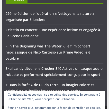
29ème édition de l’opération « Nettoyons la nature »
organisée par E. Leclerc
Célestin en concert : une expérience intime et engagée à
La Scène Parisienne
« In The Beginning was The Water », le film concert
néoclassique de Nico Cartosio sur Prime Video le 6
octobre
Skullcandy dévoile le Crusher 540 Active : un casque audio
robuste et performant spécialement conçu pour le sport
« Dans la forêt » de Guido Ferro, un imagier coloré et
original pour éveiller les sens des tout-petits
Confidentialité et cookies : ce site utilise des cookies. En continuant à
utiliser ce site Web, vous acceptez leur utilisation.
Pour en savoir plus, notamment sur la façon de contrôler les cookies,