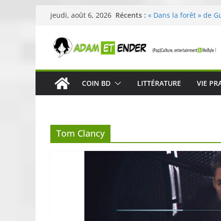
Passer
Récents :
« Dans la forêt » de G
jeudi, août 6, 2026
au
original pour éveiller 
29ème édition de l’op
contenu
organisée par E. Lecle
Célestin en concert :
La Scène Parisienne
« In The Beginning was
COIN BD
LITTÉRATURE
VIE PR
néoclassique de Nico 
Skullcandy dévoile le
robuste et performant
Tom Clancy