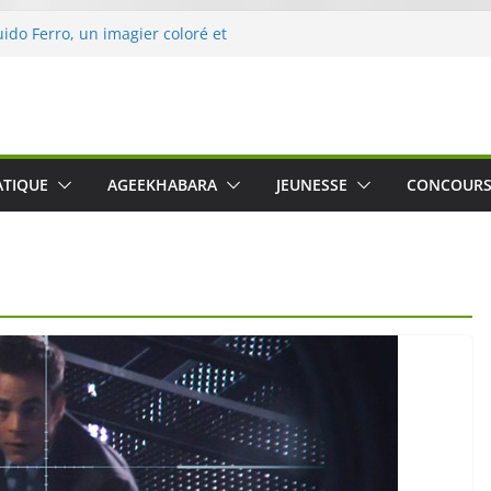
uido Ferro, un imagier coloré et
les sens des tout-petits
ération « Nettoyons la nature »
rc
 une expérience intime et engagée à
 The Water », le film concert
ATIQUE
AGEEKHABARA
JEUNESSE
CONCOUR
Cartosio sur Prime Video le 6 octobre
 Crusher 540 Active : un casque audio
 spécialement conçu pour le sport