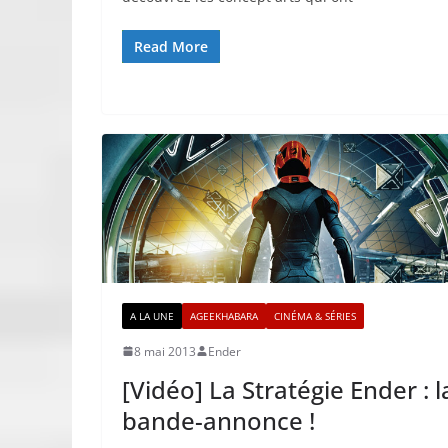
Read More
A LA UNE
AGEEKHABARA
CINÉMA & SÉRIES
8 mai 2013
Ender
[Vidéo] La Stratégie Ender : l
bande-annonce !