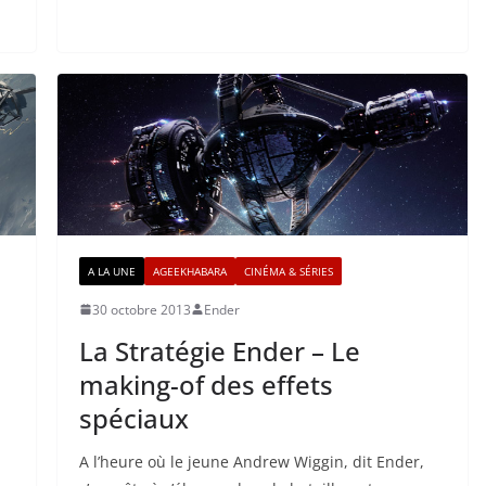
A LA UNE
AGEEKHABARA
CINÉMA & SÉRIES
30 octobre 2013
Ender
La Stratégie Ender – Le
making-of des effets
spéciaux
A l’heure où le jeune Andrew Wiggin, dit Ender,