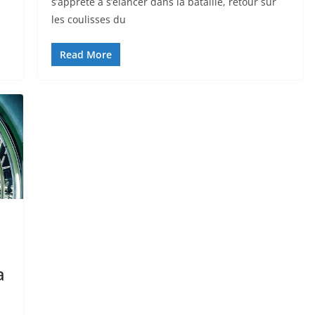
s’apprête à s’élancer dans la bataille, retour sur
les coulisses du
Read More
a