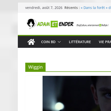
Passer
Récents :
« Dans la forêt » 
vendredi, août 7, 2026
au
original pour éveil
29ème édition de l
contenu
organisée par E. L
Célestin en conce
La Scène Parisien
« In The Beginning
COIN BD
LITTÉRATURE
VIE PR
néoclassique de N
Skullcandy dévoil
robuste et perfor
Wiggin