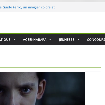
de Guido Ferro, un imagier coloré et
ler les sens des tout-petits
’opération « Nettoyons la nature »
eclerc
rt : une expérience intime et engagée à
ne
 was The Water », le film concert
ATIQUE
AGEEKHABARA
JEUNESSE
CONCOUR
ico Cartosio sur Prime Video le 6 octobre
e le Crusher 540 Active : un casque audio
mant spécialement conçu pour le sport