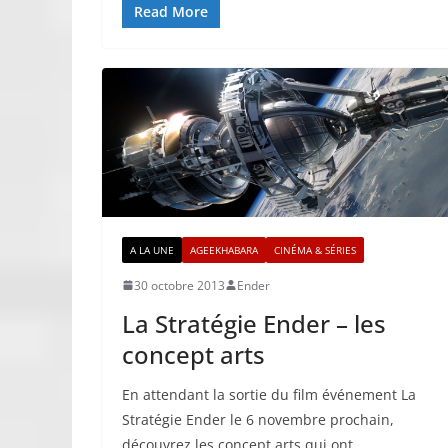
Read More
A LA UNE
AGEEKHABARA
CINÉMA & SÉRIES
30 octobre 2013
Ender
La Stratégie Ender – les
concept arts
En attendant la sortie du film événement La
Stratégie Ender le 6 novembre prochain,
découvrez les concept arts qui ont