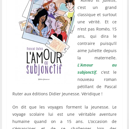
Roméo et Juliette
,
c’est un grand
classique et surtout
une vérité. Et ce
n’est pas Roméo, 15
ans, qui dira le
contraire puisqu’il
aime Juliette depuis
la maternelle.
L’Amour au
subjonctif
, c’est le
nouveau roman
pétillant de Pascal
Ruter aux éditions Didier Jeunesse. Véridique !
On dit que les voyages forment la jeunesse. Le
voyage scolaire lui est une véritable aventure
humaine quand on a 15 ans. L’occasion de
s’émanciper et de se challenger loin des