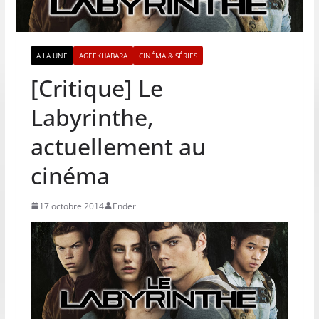
A LA UNE
AGEEKHABARA
CINÉMA & SÉRIES
[Critique] Le
Labyrinthe,
actuellement au
cinéma
17 octobre 2014
Ender