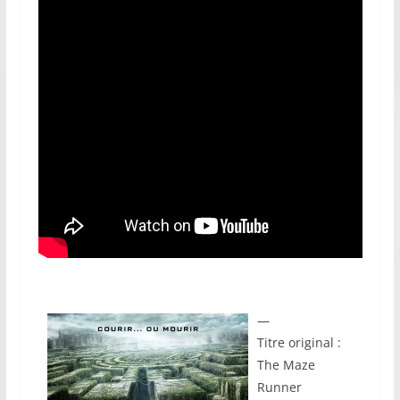
—
Titre original :
The Maze
Runner