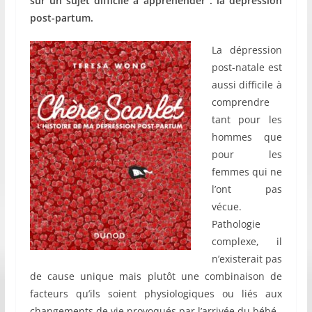
sur un sujet difficile à appréhender : la dépression
post-partum.
La dépression
post-natale est
aussi difficile à
comprendre
tant pour les
hommes que
pour les
femmes qui ne
l’ont pas
vécue.
Pathologie
complexe, il
n’existerait pas
de cause unique mais plutôt une combinaison de
facteurs qu’ils soient physiologiques ou liés aux
changements de vie provoqués par l’arrivée du bébé.