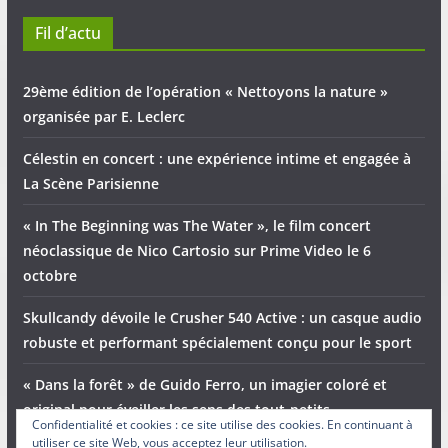
Fil d’actu
29ème édition de l’opération « Nettoyons la nature »
organisée par E. Leclerc
Célestin en concert : une expérience intime et engagée à
La Scène Parisienne
« In The Beginning was The Water », le film concert
néoclassique de Nico Cartosio sur Prime Video le 6
octobre
Skullcandy dévoile le Crusher 540 Active : un casque audio
robuste et performant spécialement conçu pour le sport
« Dans la forêt » de Guido Ferro, un imagier coloré et
original pour éveiller les sens des tout-petits
Confidentialité et cookies : ce site utilise des cookies. En continuant à
utiliser ce site Web, vous acceptez leur utilisation.