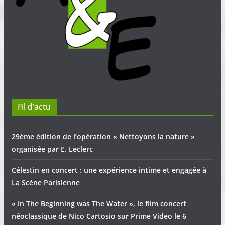
d
m
t
e
e
s
v
n
u
t
e
Fil d’actu
s
É
29ème édition de l’opération « Nettoyons la nature »
organisée par E. Leclerc
v
Célestin en concert : une expérience intime et engagée à
è
La Scène Parisienne
n
« In The Beginning was The Water », le film concert
e
néoclassique de Nico Cartosio sur Prime Video le 6