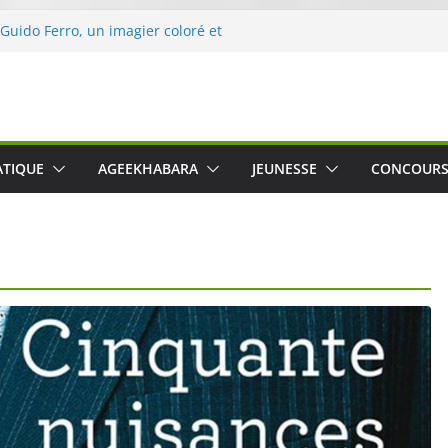
 Guido Ferro, un imagier coloré et
er les sens des tout-petits
opération « Nettoyons la nature »
clerc
 : une expérience intime et engagée à
e
was The Water », le film concert
ATIQUE
AGEEKHABARA
JEUNESSE
CONCOUR
o Cartosio sur Prime Video le 6 octobre
le Crusher 540 Active : un casque audio
ant spécialement conçu pour le sport