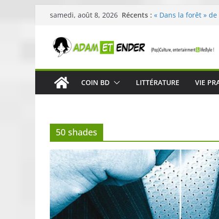
Passer
Récents :
« Dans la forêt » de
samedi, août 8, 2026
au
original pour éveill
29ème édition de l’
contenu
organisée par E. Le
Célestin en concert
La Scène Parisienn
« In The Beginning 
COIN BD
LITTÉRATURE
VIE PR
néoclassique de Nic
Skullcandy dévoile 
robuste et perform
50 shades