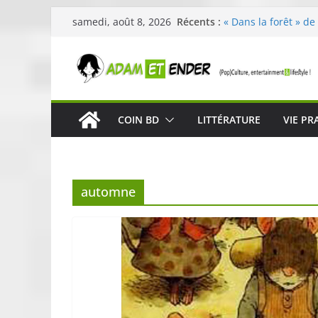
Passer
Récents :
« Dans la forêt » de
samedi, août 8, 2026
au
original pour éveill
29ème édition de l’
contenu
organisée par E. Le
Célestin en concert
La Scène Parisienn
« In The Beginning 
COIN BD
LITTÉRATURE
VIE PR
néoclassique de Nic
Skullcandy dévoile 
robuste et perform
automne