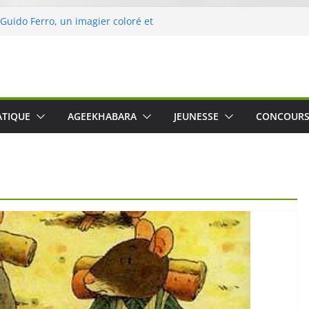
 Guido Ferro, un imagier coloré et
er les sens des tout-petits
opération « Nettoyons la nature »
clerc
 : une expérience intime et engagée à
e
was The Water », le film concert
ATIQUE
AGEEKHABARA
JEUNESSE
CONCOUR
o Cartosio sur Prime Video le 6 octobre
le Crusher 540 Active : un casque audio
ant spécialement conçu pour le sport