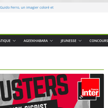
 Guido Ferro, un imagier coloré et
er les sens des tout-petits
opération « Nettoyons la nature »
clerc
 : une expérience intime et engagée à
e
was The Water », le film concert
ATIQUE
AGEEKHABARA
JEUNESSE
CONCOUR
o Cartosio sur Prime Video le 6 octobre
le Crusher 540 Active : un casque audio
ant spécialement conçu pour le sport