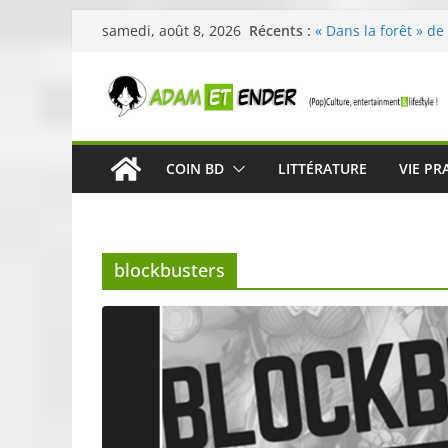
Passer
Récents :
« Dans la forêt » de
samedi, août 8, 2026
au
original pour éveill
29ème édition de l’
contenu
organisée par E. Le
Célestin en concert
La Scène Parisienn
« In The Beginning 
COIN BD
LITTÉRATURE
VIE PR
néoclassique de Nic
Skullcandy dévoile 
robuste et perform
blockbusters