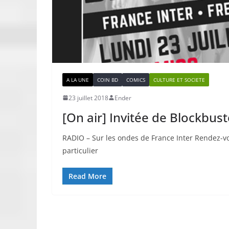
A LA UNE
COIN BD
COMICS
CULTURE ET SOCIETE
23 juillet 2018
Ender
[On air] Invitée de Blockbuste
RADIO – Sur les ondes de France Inter Rendez-vo
particulier
Read More