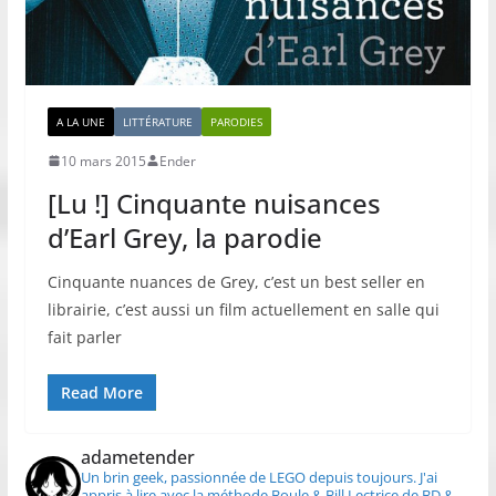
A LA UNE
LITTÉRATURE
PARODIES
10 mars 2015
Ender
[Lu !] Cinquante nuisances
d’Earl Grey, la parodie
Cinquante nuances de Grey, c’est un best seller en
librairie, c’est aussi un film actuellement en salle qui
fait parler
Read More
adametender
Un brin geek, passionnée de LEGO depuis toujours.
J'ai
appris à lire avec la méthode Boule & Bill
Lectrice de BD &