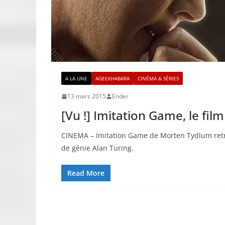
A LA UNE
AGEEKHABARA
CINÉMA & SÉRIES
13 mars 2015
Ender
[Vu !] Imitation Game, le film 
CINEMA – Imitation Game de Morten Tydlum retra
de génie Alan Turing.
Read More