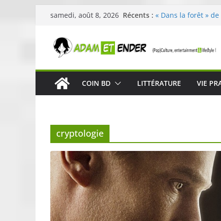
Passer
Récents :
« Dans la forêt » de
samedi, août 8, 2026
au
original pour éveill
29ème édition de l’
contenu
organisée par E. Le
Célestin en concert
La Scène Parisienn
« In The Beginning 
COIN BD
LITTÉRATURE
VIE PR
néoclassique de Nic
Skullcandy dévoile 
robuste et perform
cryptologie