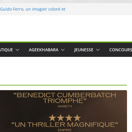
 Guido Ferro, un imagier coloré et
er les sens des tout-petits
opération « Nettoyons la nature »
clerc
 : une expérience intime et engagée à
e
was The Water », le film concert
ATIQUE
AGEEKHABARA
JEUNESSE
CONCOUR
o Cartosio sur Prime Video le 6 octobre
le Crusher 540 Active : un casque audio
ant spécialement conçu pour le sport