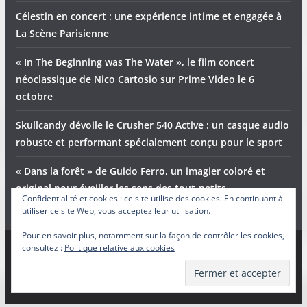
Célestin en concert : une expérience intime et engagée à
La Scène Parisienne
« In The Beginning was The Water », le film concert
néoclassique de Nico Cartosio sur Prime Video le 6
octobre
Skullcandy dévoile le Crusher 540 Active : un casque audio
robuste et performant spécialement conçu pour le sport
« Dans la forêt » de Guido Ferro, un imagier coloré et
original pour éveiller les sens des tout-petits
Confidentialité et cookies : ce site utilise des cookies. En continuant à
utiliser ce site Web, vous acceptez leur utilisation.
Pour en savoir plus, notamment sur la façon de contrôler les cookies,
consultez :
Politique relative aux cookies
Copyright © 2026
Adam et Ender
. Tous droits réservés.
Theme
ColorMag
par ThemeGrill. Propulsé par
WordPress
.