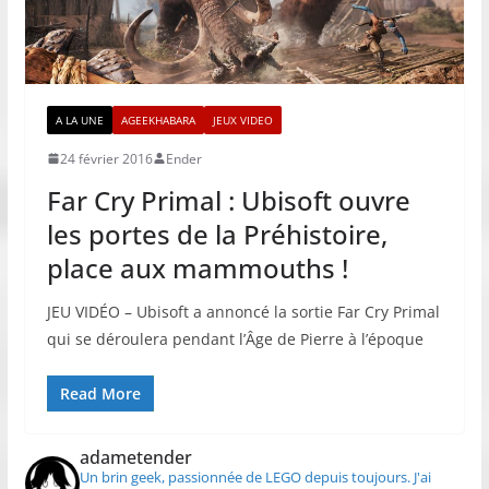
A LA UNE
AGEEKHABARA
JEUX VIDEO
24 février 2016
Ender
Far Cry Primal : Ubisoft ouvre
les portes de la Préhistoire,
place aux mammouths !
JEU VIDÉO – Ubisoft a annoncé la sortie Far Cry Primal
qui se déroulera pendant l’Âge de Pierre à l’époque
Read More
adametender
Un brin geek, passionnée de LEGO depuis toujours.
J'ai