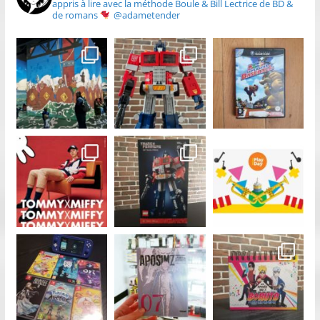
appris à lire avec la méthode Boule & Bill
Lectrice de BD &
de romans
@adametender