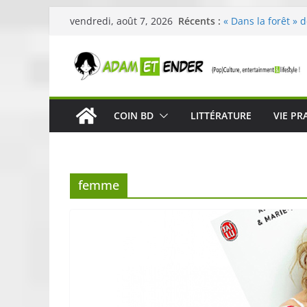
Passer
Récents :
« Dans la forêt » 
vendredi, août 7, 2026
au
original pour éveil
29ème édition de l
contenu
organisée par E. L
Célestin en conce
La Scène Parisien
« In The Beginning
COIN BD
LITTÉRATURE
VIE PR
néoclassique de N
Skullcandy dévoil
robuste et perfor
femme