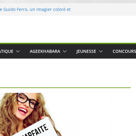
de Guido Ferro, un imagier coloré et
ler les sens des tout-petits
’opération « Nettoyons la nature »
eclerc
rt : une expérience intime et engagée à
ne
 was The Water », le film concert
ATIQUE
AGEEKHABARA
JEUNESSE
CONCOUR
ico Cartosio sur Prime Video le 6 octobre
e le Crusher 540 Active : un casque audio
mant spécialement conçu pour le sport