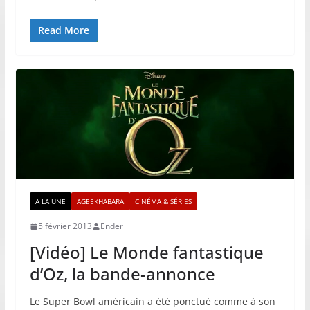
Read More
A LA UNE
AGEEKHABARA
CINÉMA & SÉRIES
5 février 2013
Ender
[Vidéo] Le Monde fantastique
d’Oz, la bande-annonce
Le Super Bowl américain a été ponctué comme à son