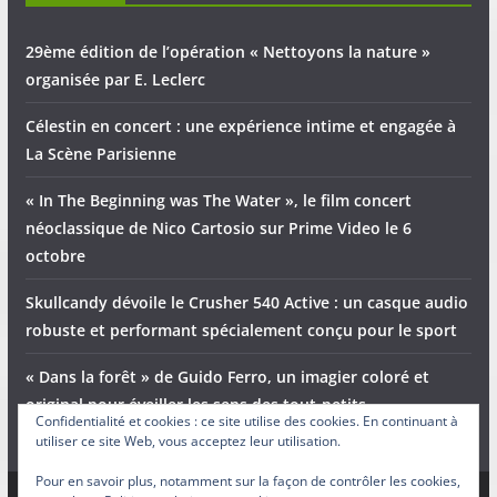
29ème édition de l’opération « Nettoyons la nature »
organisée par E. Leclerc
Célestin en concert : une expérience intime et engagée à
La Scène Parisienne
« In The Beginning was The Water », le film concert
néoclassique de Nico Cartosio sur Prime Video le 6
octobre
Skullcandy dévoile le Crusher 540 Active : un casque audio
robuste et performant spécialement conçu pour le sport
« Dans la forêt » de Guido Ferro, un imagier coloré et
original pour éveiller les sens des tout-petits
Confidentialité et cookies : ce site utilise des cookies. En continuant à
utiliser ce site Web, vous acceptez leur utilisation.
Pour en savoir plus, notamment sur la façon de contrôler les cookies,