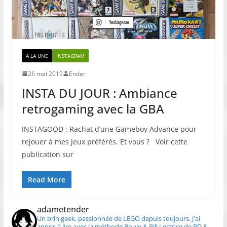
A LA UNE
INSTAGRAM
26 mai 2019
Ender
INSTA DU JOUR : Ambiance
retrogaming avec la GBA
INSTAGOOD : Rachat d’une Gameboy Advance pour
rejouer à mes jeux préférés. Et vous ? Voir cette
publication sur
Read More
adametender
Un brin geek, passionnée de LEGO depuis toujours.
J'ai
appris à lire avec la méthode Boule & Bill
Lectrice de BD &