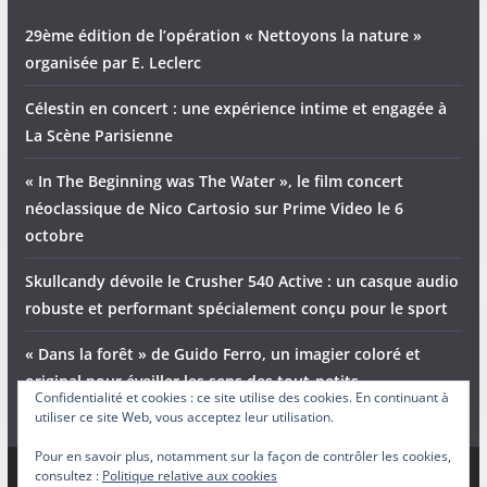
29ème édition de l’opération « Nettoyons la nature »
organisée par E. Leclerc
Célestin en concert : une expérience intime et engagée à
La Scène Parisienne
« In The Beginning was The Water », le film concert
néoclassique de Nico Cartosio sur Prime Video le 6
octobre
Skullcandy dévoile le Crusher 540 Active : un casque audio
robuste et performant spécialement conçu pour le sport
« Dans la forêt » de Guido Ferro, un imagier coloré et
original pour éveiller les sens des tout-petits
Confidentialité et cookies : ce site utilise des cookies. En continuant à
utiliser ce site Web, vous acceptez leur utilisation.
Pour en savoir plus, notamment sur la façon de contrôler les cookies,
consultez :
Politique relative aux cookies