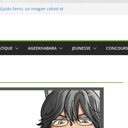
 Guido Ferro, un imagier coloré et
er les sens des tout-petits
opération « Nettoyons la nature »
clerc
 : une expérience intime et engagée à
e
was The Water », le film concert
ATIQUE
AGEEKHABARA
JEUNESSE
CONCOUR
o Cartosio sur Prime Video le 6 octobre
le Crusher 540 Active : un casque audio
ant spécialement conçu pour le sport