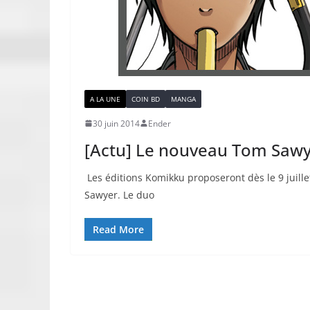
A LA UNE
COIN BD
MANGA
30 juin 2014
Ender
[Actu] Le nouveau Tom Sawye
Les éditions Komikku proposeront dès le 9 juill
Sawyer. Le duo
Read More