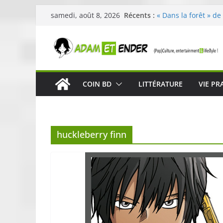
Passer
Récents :
« Dans la forêt » de
samedi, août 8, 2026
au
original pour éveill
29ème édition de l’
contenu
organisée par E. Le
Célestin en concert
La Scène Parisienn
« In The Beginning 
COIN BD
LITTÉRATURE
VIE PR
néoclassique de Nic
Skullcandy dévoile 
robuste et perform
huckleberry finn