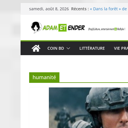
Passer
Récents :
« Dans la forêt » de
samedi, août 8, 2026
au
original pour éveill
29ème édition de l’
contenu
organisée par E. Le
Célestin en concert
La Scène Parisienn
« In The Beginning 
COIN BD
LITTÉRATURE
VIE PR
néoclassique de Nic
Skullcandy dévoile 
robuste et perform
humanité