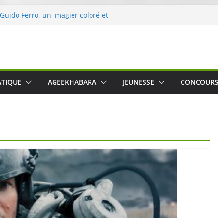
 Guido Ferro, un imagier coloré et
er les sens des tout-petits
opération « Nettoyons la nature »
clerc
 : une expérience intime et engagée à
e
was The Water », le film concert
ATIQUE
AGEEKHABARA
JEUNESSE
CONCOUR
o Cartosio sur Prime Video le 6 octobre
le Crusher 540 Active : un casque audio
ant spécialement conçu pour le sport