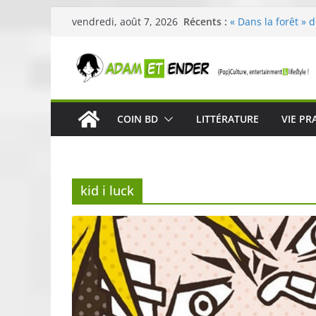
Passer
Récents :
« Dans la forêt » 
vendredi, août 7, 2026
au
original pour éveil
29ème édition de l
contenu
organisée par E. L
Célestin en conce
La Scène Parisien
« In The Beginning
COIN BD
LITTÉRATURE
VIE PR
néoclassique de N
Skullcandy dévoil
robuste et perfor
kid i luck