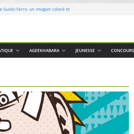
de Guido Ferro, un imagier coloré et
ler les sens des tout-petits
’opération « Nettoyons la nature »
eclerc
rt : une expérience intime et engagée à
ne
 was The Water », le film concert
ATIQUE
AGEEKHABARA
JEUNESSE
CONCOUR
ico Cartosio sur Prime Video le 6 octobre
e le Crusher 540 Active : un casque audio
mant spécialement conçu pour le sport