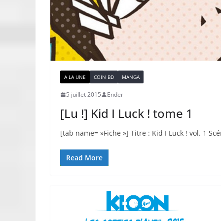
A LA UNE
COIN BD
MANGA
5 juillet 2015
Ender
[Lu !] Kid I Luck ! tome 1
[tab name= »Fiche »] Titre : Kid I Luck ! vol. 1 S
Read More