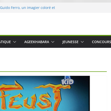
 Guido Ferro, un imagier coloré et
er les sens des tout-petits
opération « Nettoyons la nature »
clerc
 : une expérience intime et engagée à
e
was The Water », le film concert
ATIQUE
AGEEKHABARA
JEUNESSE
CONCOUR
o Cartosio sur Prime Video le 6 octobre
le Crusher 540 Active : un casque audio
ant spécialement conçu pour le sport