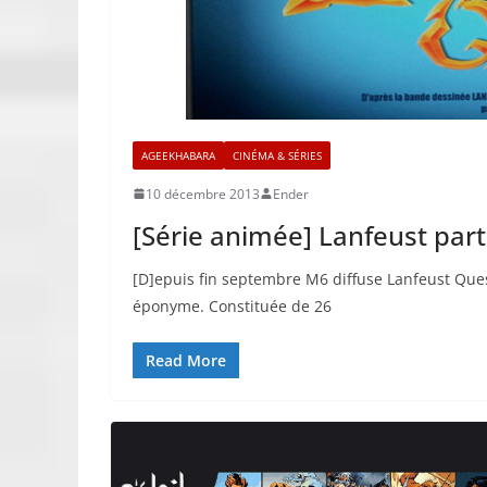
AGEEKHABARA
CINÉMA & SÉRIES
10 décembre 2013
Ender
[Série animée] Lanfeust part
[D]epuis fin septembre M6 diffuse Lanfeust Que
éponyme. Constituée de 26
Read More