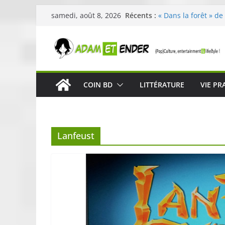
Passer
Récents :
« Dans la forêt » de
samedi, août 8, 2026
au
original pour éveill
29ème édition de l’
contenu
organisée par E. Le
Célestin en concert
La Scène Parisienn
« In The Beginning 
COIN BD
LITTÉRATURE
VIE PR
néoclassique de Nic
Skullcandy dévoile 
robuste et perform
Lanfeust