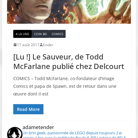
A LA UNE
COIN BD
COMICS
17 août 2017
Ender
[Lu !] Le Sauveur, de Todd
McFarlane publié chez Delcourt
COMICS – Todd McFarlane, co-fondateur d’Image
Comics et papa de Spawn, est de retour dans une
œuvre dont il est
Read More
adametender
Un brin geek, passionnée de LEGO depuis toujours.
J'ai
appris à lire avec la méthode Boule & Bill
Lectrice de BD &