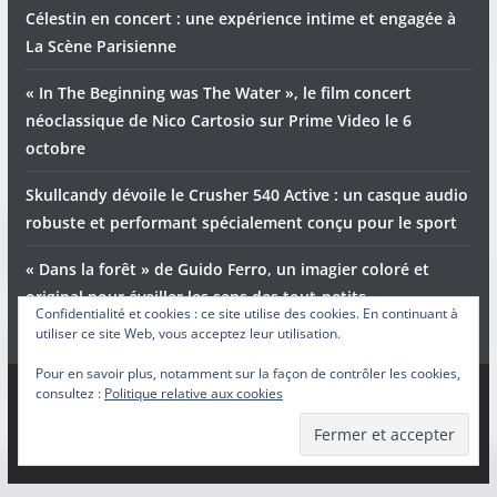
Célestin en concert : une expérience intime et engagée à
La Scène Parisienne
« In The Beginning was The Water », le film concert
néoclassique de Nico Cartosio sur Prime Video le 6
octobre
Skullcandy dévoile le Crusher 540 Active : un casque audio
robuste et performant spécialement conçu pour le sport
« Dans la forêt » de Guido Ferro, un imagier coloré et
original pour éveiller les sens des tout-petits
Confidentialité et cookies : ce site utilise des cookies. En continuant à
utiliser ce site Web, vous acceptez leur utilisation.
Pour en savoir plus, notamment sur la façon de contrôler les cookies,
consultez :
Politique relative aux cookies
Copyright © 2026
Adam et Ender
. Tous droits réservés.
Theme
ColorMag
par ThemeGrill. Propulsé par
WordPress
.