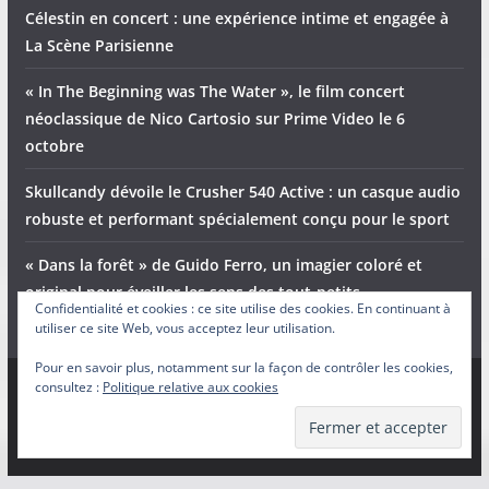
Célestin en concert : une expérience intime et engagée à
La Scène Parisienne
« In The Beginning was The Water », le film concert
néoclassique de Nico Cartosio sur Prime Video le 6
octobre
Skullcandy dévoile le Crusher 540 Active : un casque audio
robuste et performant spécialement conçu pour le sport
« Dans la forêt » de Guido Ferro, un imagier coloré et
original pour éveiller les sens des tout-petits
Confidentialité et cookies : ce site utilise des cookies. En continuant à
utiliser ce site Web, vous acceptez leur utilisation.
Pour en savoir plus, notamment sur la façon de contrôler les cookies,
consultez :
Politique relative aux cookies
Copyright © 2026
Adam et Ender
. Tous droits réservés.
Theme
ColorMag
par ThemeGrill. Propulsé par
WordPress
.