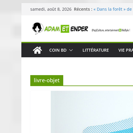
Passer
Récents :
« Dans la forêt » de
samedi, août 8, 2026
au
original pour éveill
29ème édition de l’
contenu
organisée par E. Le
Célestin en concert
La Scène Parisienn
« In The Beginning 
COIN BD
LITTÉRATURE
VIE PR
néoclassique de Nic
Skullcandy dévoile 
robuste et perform
livre-objet