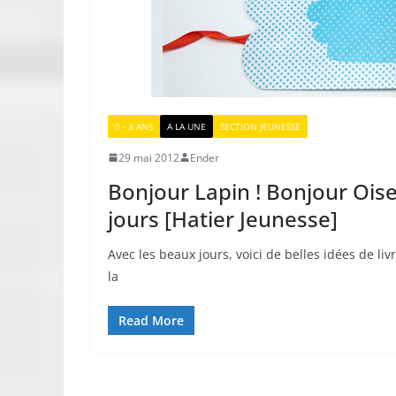
0 - 3 ANS
A LA UNE
SECTION JEUNESSE
29 mai 2012
Ender
Bonjour Lapin ! Bonjour Oise
jours [Hatier Jeunesse]
Avec les beaux jours, voici de belles idées de l
la
Read More