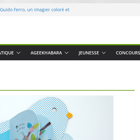
 Guido Ferro, un imagier coloré et
er les sens des tout-petits
opération « Nettoyons la nature »
clerc
 : une expérience intime et engagée à
e
was The Water », le film concert
ATIQUE
AGEEKHABARA
JEUNESSE
CONCOUR
o Cartosio sur Prime Video le 6 octobre
le Crusher 540 Active : un casque audio
ant spécialement conçu pour le sport