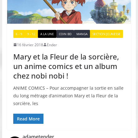
6 - 9
9 - 12
A LA UNE
COIN BD
MANGA
SECTION JEUNESSE
16 février 2018
Ender
Mary et la Fleur de la sorcière,
un anime comics et un album
chez nobi nobi !
ANIME COMICS – Pour accompagner la sortie en salle
du long métrage d’animation Mary et la Fleur de la
sorcière, les
Read More
adametender