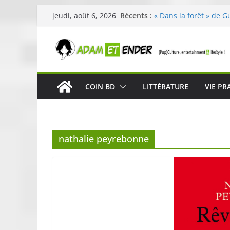
Passer
Récents :
« Dans la forêt » de G
jeudi, août 6, 2026
au
original pour éveiller 
29ème édition de l’op
contenu
organisée par E. Lecle
Célestin en concert :
La Scène Parisienne
« In The Beginning was
COIN BD
LITTÉRATURE
VIE PR
néoclassique de Nico 
Skullcandy dévoile le
robuste et performant
nathalie peyrebonne