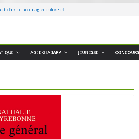
uido Ferro, un imagier coloré et
les sens des tout-petits
ération « Nettoyons la nature »
rc
 une expérience intime et engagée à
 The Water », le film concert
ATIQUE
AGEEKHABARA
JEUNESSE
CONCOUR
Cartosio sur Prime Video le 6 octobre
 Crusher 540 Active : un casque audio
 spécialement conçu pour le sport