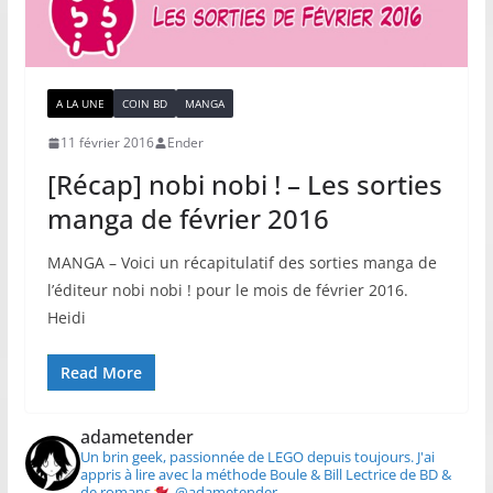
A LA UNE
COIN BD
MANGA
11 février 2016
Ender
[Récap] nobi nobi ! – Les sorties
manga de février 2016
MANGA – Voici un récapitulatif des sorties manga de
l’éditeur nobi nobi ! pour le mois de février 2016.
Heidi
Read More
adametender
Un brin geek, passionnée de LEGO depuis toujours.
J'ai
appris à lire avec la méthode Boule & Bill
Lectrice de BD &
de romans
@adametender