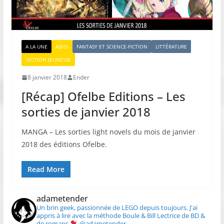
A LA UNE
ADOS
FANTASY ET SCIENCE-FICTION
LITTÉRATURE
SECTION JEUNESSE
8 janvier 2018
Ender
[Récap] Ofelbe Editions – Les
sorties de janvier 2018
MANGA – Les sorties light novels du mois de janvier
2018 des éditions Ofelbe.
Read More
adametender
Un brin geek, passionnée de LEGO depuis toujours.
J'ai
appris à lire avec la méthode Boule & Bill
Lectrice de BD &
de romans
@adametender