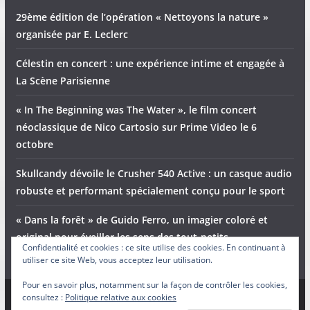
29ème édition de l’opération « Nettoyons la nature »
organisée par E. Leclerc
Célestin en concert : une expérience intime et engagée à
La Scène Parisienne
« In The Beginning was The Water », le film concert
néoclassique de Nico Cartosio sur Prime Video le 6
octobre
Skullcandy dévoile le Crusher 540 Active : un casque audio
robuste et performant spécialement conçu pour le sport
« Dans la forêt » de Guido Ferro, un imagier coloré et
original pour éveiller les sens des tout-petits
Confidentialité et cookies : ce site utilise des cookies. En continuant à
utiliser ce site Web, vous acceptez leur utilisation.
Pour en savoir plus, notamment sur la façon de contrôler les cookies,
consultez :
Politique relative aux cookies