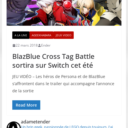
A LA UNE
AGEEKHABARA
JEUX VIDEO
22 mars 2018
Ender
BlazBlue Cross Tag Battle
sortira sur Switch cet été
JEU VIDÉO – Les héros de Persona et de BlazBlue
s’affrontent dans le trailer qui accompagne l’annonce
de la sortie
Read More
adametender
Un brin geek, passionnée de LEGO depuis toujours.
J'ai