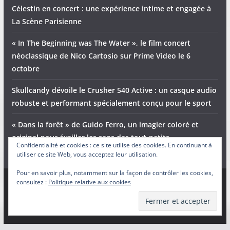
Célestin en concert : une expérience intime et engagée à
La Scène Parisienne
« In The Beginning was The Water », le film concert
néoclassique de Nico Cartosio sur Prime Video le 6
octobre
Skullcandy dévoile le Crusher 540 Active : un casque audio
robuste et performant spécialement conçu pour le sport
« Dans la forêt » de Guido Ferro, un imagier coloré et
original pour éveiller les sens des tout-petits
Confidentialité et cookies : ce site utilise des cookies. En continuant à
utiliser ce site Web, vous acceptez leur utilisation.
Pour en savoir plus, notamment sur la façon de contrôler les cookies,
consultez :
Politique relative aux cookies
Copyright © 2026
Adam et Ender
. Tous droits réservés.
Theme
ColorMag
par ThemeGrill. Propulsé par
WordPress
.