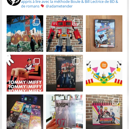
appris à lire avec la méthode Boule & Bill
Lectrice de BD &
de romans
@adametender