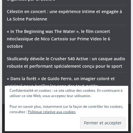
Célestin en concert : une expérience intime et engagée à
La Scène Parisienne
« In The Beginning was The Water », le film concert
néoclassique de Nico Cartosio sur Prime Video le 6
octobre
Skullcandy dévoile le Crusher 540 Active : un casque audio
robuste et performant spécialement conçu pour le sport
« Dans la forêt » de Guido Ferro, un imagier coloré et
original pour éveiller les sens des tout-petits
Confidentialité et cookies : ce site utilise des cookies. En continuant à
utiliser ce site Web, vous acceptez leur utilisation.
Pour en savoir plus, notamment sur la façon de contrôler les cookies,
consultez :
Politique relative aux cookies
Copyright © 2026
Adam et Ender
. Tous droits réservés.
Theme
ColorMag
par ThemeGrill. Propulsé par
WordPress
.