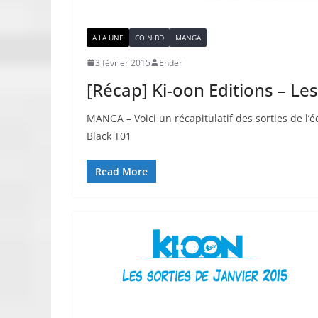
A LA UNE
COIN BD
MANGA
3 février 2015
Ender
[Récap] Ki-oon Editions – Les
MANGA – Voici un récapitulatif des sorties de l’é
Black T01
Read More