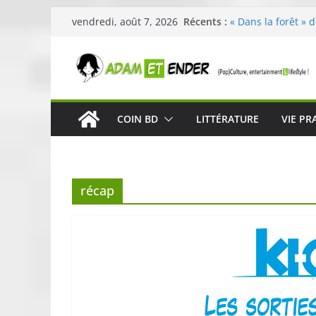
Passer
Récents :
« Dans la forêt » 
vendredi, août 7, 2026
au
original pour éveil
29ème édition de l
contenu
organisée par E. L
Célestin en conce
La Scène Parisien
« In The Beginning
COIN BD
LITTÉRATURE
VIE PR
néoclassique de N
Skullcandy dévoil
robuste et perfor
récap