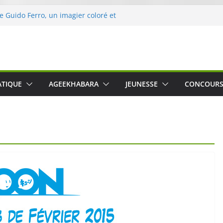
de Guido Ferro, un imagier coloré et
ler les sens des tout-petits
’opération « Nettoyons la nature »
eclerc
rt : une expérience intime et engagée à
ne
 was The Water », le film concert
ATIQUE
AGEEKHABARA
JEUNESSE
CONCOUR
ico Cartosio sur Prime Video le 6 octobre
e le Crusher 540 Active : un casque audio
mant spécialement conçu pour le sport