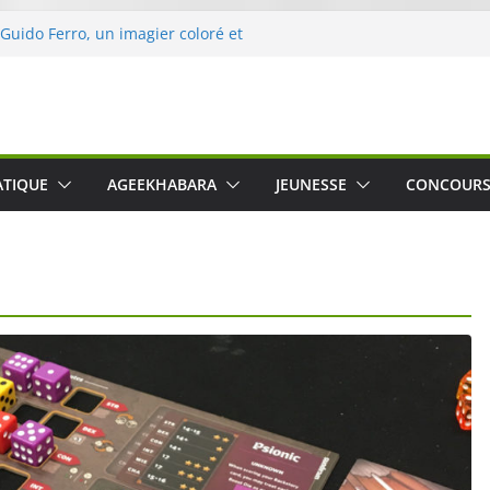
 Guido Ferro, un imagier coloré et
er les sens des tout-petits
opération « Nettoyons la nature »
clerc
 : une expérience intime et engagée à
e
was The Water », le film concert
ATIQUE
AGEEKHABARA
JEUNESSE
CONCOUR
o Cartosio sur Prime Video le 6 octobre
le Crusher 540 Active : un casque audio
ant spécialement conçu pour le sport