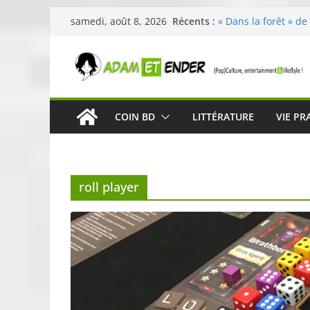
Passer
Récents :
« Dans la forêt » de
samedi, août 8, 2026
au
original pour éveill
29ème édition de l’
contenu
organisée par E. Le
Célestin en concert
La Scène Parisienn
« In The Beginning 
COIN BD
LITTÉRATURE
VIE PR
néoclassique de Nic
Skullcandy dévoile 
robuste et perform
roll player