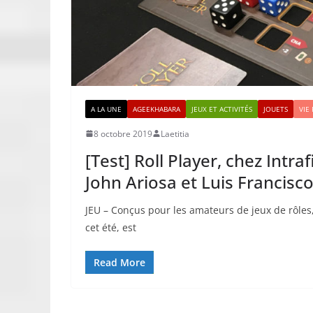
A LA UNE
AGEEKHABARA
JEUX ET ACTIVITÉS
JOUETS
VIE
8 octobre 2019
Laetitia
[Test] Roll Player, chez Intra
John Ariosa et Luis Francisc
JEU – Conçus pour les amateurs de jeux de rôles, 
cet été, est
Read More