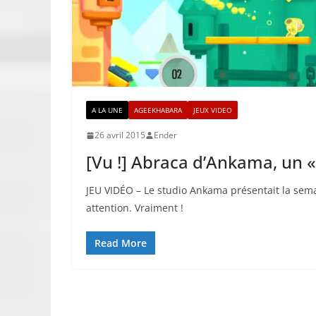
A LA UNE
AGEEKHABARA
JEUX VIDEO
26 avril 2015
Ender
[Vu !] Abraca d’Ankama, un «
JEU VIDÉO – Le studio Ankama présentait la sema
attention. Vraiment !
Read More