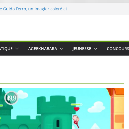
de Guido Ferro, un imagier coloré et
ler les sens des tout-petits
’opération « Nettoyons la nature »
eclerc
rt : une expérience intime et engagée à
ne
 was The Water », le film concert
ATIQUE
AGEEKHABARA
JEUNESSE
CONCOUR
ico Cartosio sur Prime Video le 6 octobre
e le Crusher 540 Active : un casque audio
mant spécialement conçu pour le sport