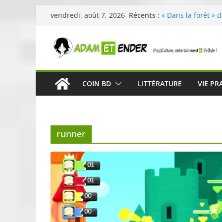
Passer
Récents :
« Dans la forêt » 
vendredi, août 7, 2026
au
original pour éveil
29ème édition de l
contenu
organisée par E. L
Célestin en conce
La Scène Parisien
« In The Beginning
COIN BD
LITTÉRATURE
VIE PR
néoclassique de N
Skullcandy dévoil
robuste et perfor
runner