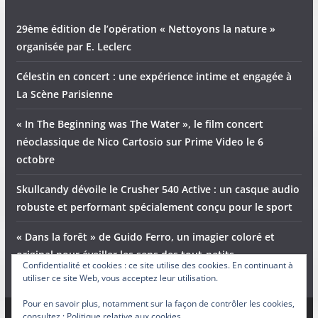
29ème édition de l’opération « Nettoyons la nature »
organisée par E. Leclerc
Célestin en concert : une expérience intime et engagée à
La Scène Parisienne
« In The Beginning was The Water », le film concert
néoclassique de Nico Cartosio sur Prime Video le 6
octobre
Skullcandy dévoile le Crusher 540 Active : un casque audio
robuste et performant spécialement conçu pour le sport
« Dans la forêt » de Guido Ferro, un imagier coloré et
original pour éveiller les sens des tout-petits
Confidentialité et cookies : ce site utilise des cookies. En continuant à
utiliser ce site Web, vous acceptez leur utilisation.
Pour en savoir plus, notamment sur la façon de contrôler les cookies,
consultez :
Politique relative aux cookies