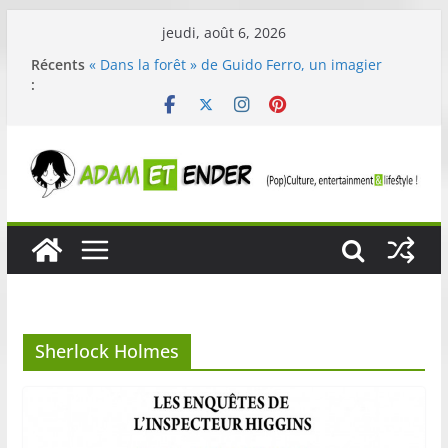
Passer
jeudi, août 6, 2026
au
Récents
« Dans la forêt » de Guido Ferro, un imagier
contenu
:
coloré et original pour éveiller les sens des tout-
petits
29ème édition de l’opération « Nettoyons la
nature » organisée par E. Leclerc
Célestin en concert : une expérience intime et
engagée à La Scène Parisienne
« In The Beginning was The Water », le film
concert néoclassique de Nico Cartosio sur Prime
Video le 6 octobre
Skullcandy dévoile le Crusher 540 Active : un
casque audio robuste et performant
spécialement conçu pour le sport
Sherlock Holmes