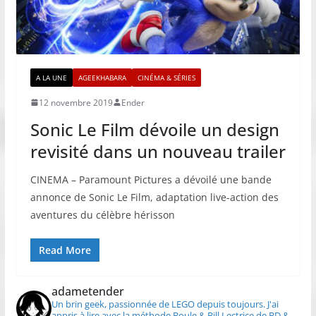
A LA UNE
AGEEKHABARA
CINÉMA & SÉRIES
12 novembre 2019
Ender
Sonic Le Film dévoile un design
revisité dans un nouveau trailer
CINEMA – Paramount Pictures a dévoilé une bande
annonce de Sonic Le Film, adaptation live-action des
aventures du célèbre hérisson
Read More
adametender
Un brin geek, passionnée de LEGO depuis toujours.
J'ai
appris à lire avec la méthode Boule & Bill
Lectrice de BD &