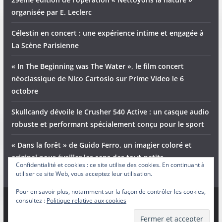
organisée par E. Leclerc
Célestin en concert : une expérience intime et engagée à
La Scène Parisienne
« In The Beginning was The Water », le film concert
néoclassique de Nico Cartosio sur Prime Video le 6
octobre
Skullcandy dévoile le Crusher 540 Active : un casque audio
robuste et performant spécialement conçu pour le sport
« Dans la forêt » de Guido Ferro, un imagier coloré et
original pour éveiller les sens des tout-petits
Confidentialité et cookies : ce site utilise des cookies. En continuant à
utiliser ce site Web, vous acceptez leur utilisation.
Pour en savoir plus, notamment sur la façon de contrôler les cookies,
consultez :
Politique relative aux cookies
Copyright © 2026
Adam et Ender
. Tous droits réservés.