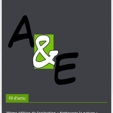
Fil d’actu
29ème édition de l’opération « Nettoyons la nature »