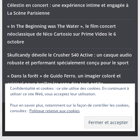
Célestin en concert : une expérience intime et engagée à
La Scène Parisienne
« In The Beginning was The Water », le film concert
néoclassique de Nico Cartosio sur Prime Video le 6
octobre
Skullcandy dévoile le Crusher 540 Active : un casque audio
robuste et performant spécialement conçu pour le sport
« Dans la forêt » de Guido Ferro, un imagier coloré et
original pour éveiller les sens des tout-petits
Confidentialité et cookies : ce site utilise des cookies. En continuant à
utiliser ce site Web, vous acceptez leur utilisation.
Pour en savoir plus, notamment sur la façon de contrôler les cookies,
consultez :
Politique relative aux cookies
Copyright © 2026
Adam et Ender
. Tous droits réservés.
Theme
ColorMag
par ThemeGrill. Propulsé par
WordPress
.