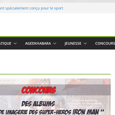
le Crusher 540 Active : un casque audio
ant spécialement conçu pour le sport
 Guido Ferro, un imagier coloré et
er les sens des tout-petits
opération « Nettoyons la nature »
clerc
 : une expérience intime et engagée à
ATIQUE
AGEEKHABARA
JEUNESSE
CONCOUR
e
was The Water », le film concert
o Cartosio sur Prime Video le 6 octobre