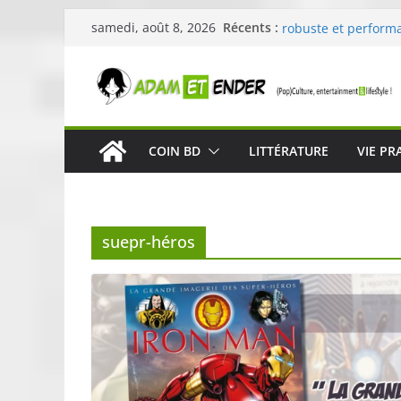
Passer
Skullcandy dévoile 
Récents :
samedi, août 8, 2026
robuste et perform
au
« Dans la forêt » de
contenu
original pour éveill
29ème édition de l’
organisée par E. Le
Célestin en concert
COIN BD
LITTÉRATURE
VIE PR
La Scène Parisienn
« In The Beginning 
néoclassique de Nic
suepr-héros