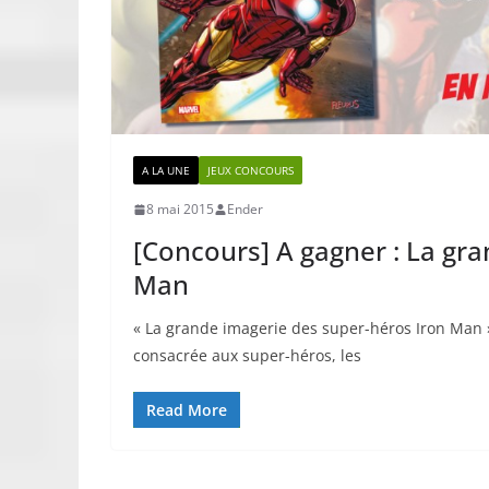
A LA UNE
JEUX CONCOURS
8 mai 2015
Ender
[Concours] A gagner : La gr
Man
« La grande imagerie des super-héros Iron Man »
consacrée aux super-héros, les
Read More